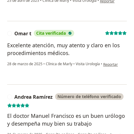
25 de abril de 2025
•
Clínica de Marly
•
Visita Urología
•
Reportar
Omar t
Cita verificada
O
Excelente atención, muy atento y claro en los
procedimientos médicos.
en opinión del usu
28 de marzo de 2025
•
Clínica de Marly
•
Visita Urología
•
Reportar
Andrea Ramírez
Número de teléfono verificado
A
El doctor Manuel Francisco es un buen urólogo
y desempeña muy bien su trabajo
en opinión del