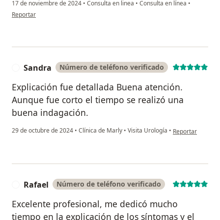
17 de noviembre de 2024
•
Consulta en linea
•
Consulta en línea
•
en opinión del usuario Raul
Reportar
Sandra
Número de teléfono verificado
S
Explicación fue detallada Buena atención.
Aunque fue corto el tiempo se realizó una
buena indagación.
en opinión del u
29 de octubre de 2024
•
Clínica de Marly
•
Visita Urología
•
Reportar
Rafael
Número de teléfono verificado
R
Excelente profesional, me dedicó mucho
tiempo en la explicación de los síntomas y el