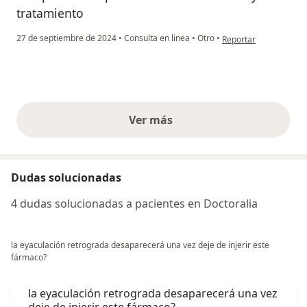
tratamiento
en opinión del usuario
27 de septiembre de 2024
•
Consulta en linea
•
Otro
•
Reportar
Ver más
opiniones anteriores
Dudas solucionadas
4 dudas solucionadas a pacientes en Doctoralia
la eyaculación retrograda desaparecerá una vez deje de injerir este
fármaco?
la eyaculación retrograda desaparecerá una vez
deje de injerir este fármaco?