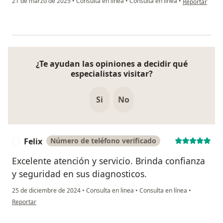
21 de marzo de 2025
•
Consulta en linea
•
Consulta en línea
•
Reportar
¿Te ayudan las opiniones a decidir qué
especialistas visitar?
Si
No
Felix
Número de teléfono verificado
F
Excelente atención y servicio. Brinda confianza
y seguridad en sus diagnosticos.
25 de diciembre de 2024
•
Consulta en linea
•
Consulta en línea
•
en opinión del usuario Felix
Reportar