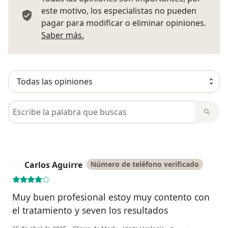
este motivo, los especialistas no pueden
pagar para modificar o eliminar opiniones.
Más información sobre opiniones
Saber más.
Busca en opiniones
Carlos Aguirre
Número de teléfono verificado
C
Muy buen profesional estoy muy contento con
el tratamiento y seven los resultados
en opinión del usuar