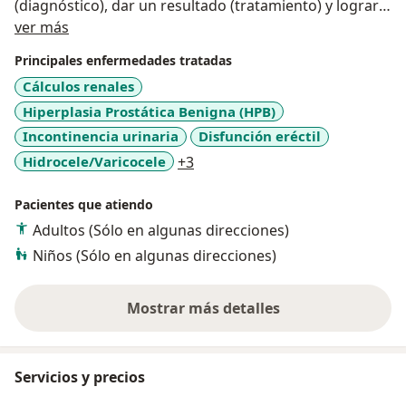
(diagnóstico), dar un resultado (tratamiento) y lograr
Acerca de mí
una desaparición (curación). Miembro de la Sociedad
ver más
Colombiana de Urología, de la Confederación
Principales enfermedades tratadas
Americana de Urología y de la Asociación Europea de
Cálculos renales
Urología. Mi objetivo es prestar un servicio médico
Hiperplasia Prostática Benigna (HPB)
eficiente y confiable con un alto nivel de resolutividad
en las patologías y motivos de consulta. La relación
Incontinencia urinaria
Disfunción eréctil
médico - paciente ocupa un lugar privilegiado en mi
a11y_sr_more_diseases
Hidrocele/Varicocele
+3
actividad profesional. Mi principal fundamento es el
respeto a la vida y dignidad de la persona.
Pacientes que atiendo
Adultos (Sólo en algunas direcciones)
Niños (Sólo en algunas direcciones)
Mostrar más detalles
sobre la experiencia
Servicios y precios