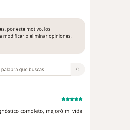
s, por este motivo, los
 modificar o eliminar opiniones.
 opiniones
opiniones
gnóstico completo, mejoró mi vida
el usuario Paola