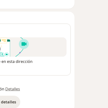
e en esta dirección
ión
Detalles
detalles
bre la dirección