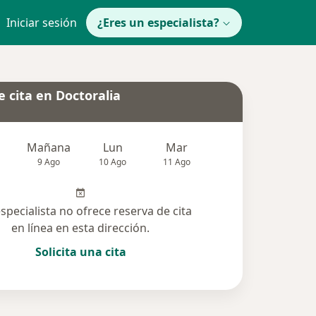
Iniciar sesión
¿Eres un especialista?
 cita en Doctoralia
Mañana
Lun
Mar
Mié
Jue
9 Ago
10 Ago
11 Ago
12 Ago
13 Ag
especialista no ofrece reserva de cita
en línea en esta dirección.
Solicita una cita