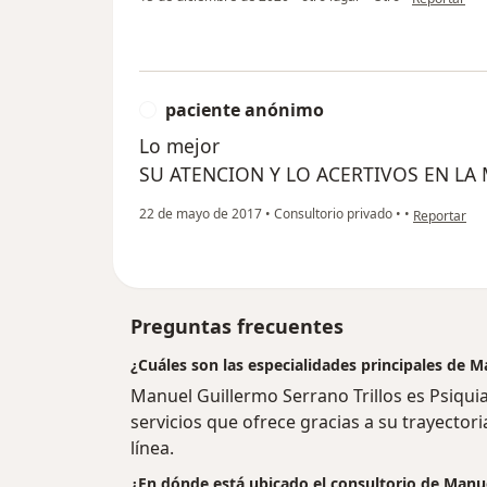
paciente anónimo
P
Lo mejor
SU ATENCION Y LO ACERTIVOS EN LA
en opinión 
22 de mayo de 2017
•
Consultorio privado
•
•
Reportar
Preguntas frecuentes
¿Cuáles son las especialidades principales de M
Manuel Guillermo Serrano Trillos es Psiqui
servicios que ofrece gracias a su trayectori
línea.
¿En dónde está ubicado el consultorio de Manue