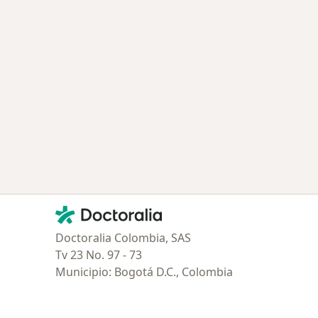
Contacto
Doctoralia - Página de inicio
Doctoralia Colombia, SAS
Tv 23 No. 97 - 73
Municipio: Bogotá D.C., Colombia