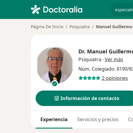
especiali
Página De Inicio
Psiquiatra
Manuel Guillermo 
Dr.
Manuel Guillermo
sobr
Psiquiatra
·
Ver más
Núm. Colegiado: 8190/8
2 opiniones
Información de contacto
Experiencia
Servicios y precios
Co