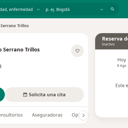
dad, enfermedad o nombre
p. ej. Bogotá
Serrano Trillos
Reserva de
Inactivo
 Serrano Trillos
e las especializaciones
Hoy
3
8 Ago
Este 
Solicita una cita
nsultorios
Aseguradoras
Opiniones (2)