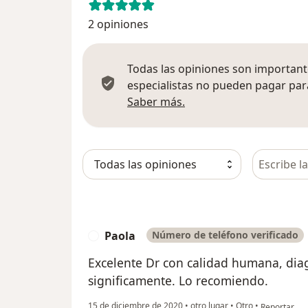
2 opiniones
Todas las opiniones son importante
especialistas no pueden pagar para
Más información sobre
Saber más.
Busca en 
Paola
Número de teléfono verificado
P
Excelente Dr con calidad humana, dia
significamente. Lo recomiendo.
en opinión d
15 de diciembre de 2020
•
otro lugar
•
Otro
•
Reportar