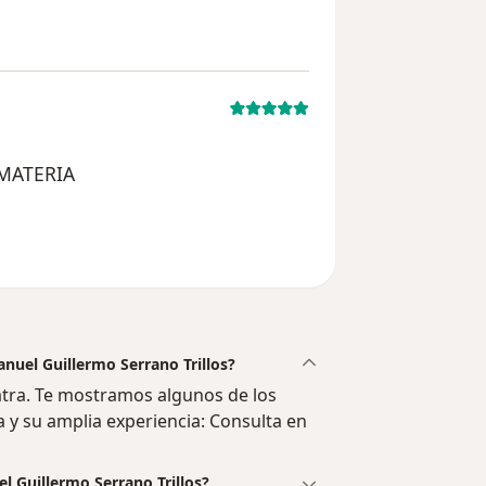
 MATERIA
del usuario paciente anónimo
anuel Guillermo Serrano Trillos?
atra. Te mostramos algunos de los
a y su amplia experiencia: Consulta en
l Guillermo Serrano Trillos?