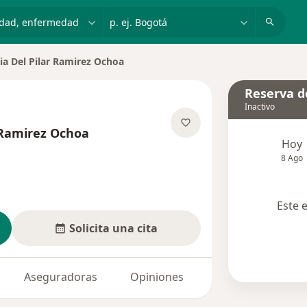
dad, enfermedad o nombre
p. ej. Bogotá
ia Del Pilar Ramirez Ochoa
de ciudad
Reserva de
Inactivo
 Ramirez Ochoa
Hoy
bre las especializaciones
8 Ago
Este 
Solicita una cita
Aseguradoras
Opiniones