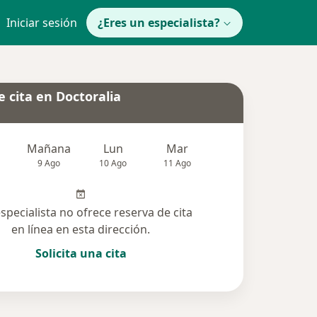
Iniciar sesión
¿Eres un especialista?
 cita en Doctoralia
Mañana
Lun
Mar
Mié
Jue
9 Ago
10 Ago
11 Ago
12 Ago
13 Ag
especialista no ofrece reserva de cita
en línea en esta dirección.
Solicita una cita