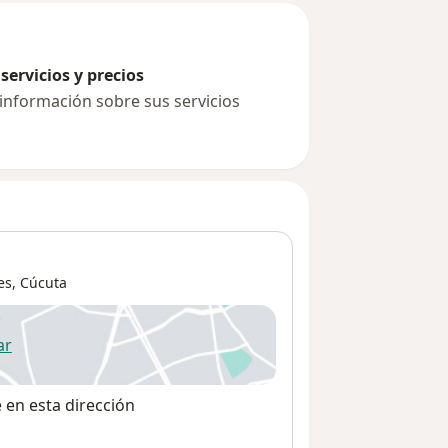
servicios y precios
 información sobre sus servicios
es,
Cúcuta
ar
 abre en una nueva pestaña
e en esta dirección