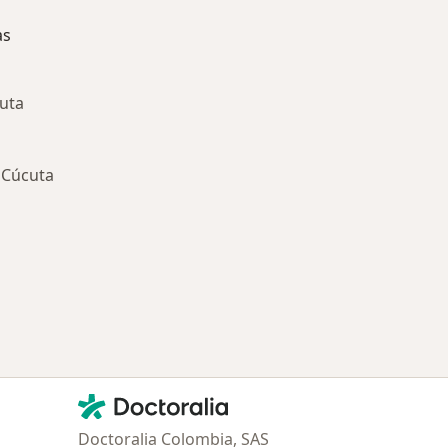
as
uta
 Cúcuta
ría: Enfermedades más tratadas
Contacto
Doctoralia - Página de inicio
Doctoralia Colombia, SAS