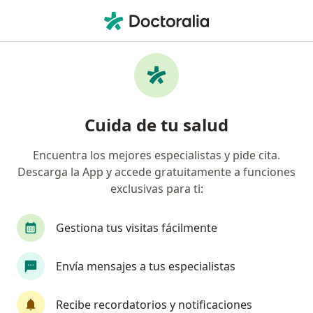
Men
Médico General • Jamundi, Valle del Cauca
Filtros
Seguro
Mapa
Médicos generales en Jamundi
Cuida de tu salud
Encuentra los mejores especialistas y pide cita.
¿Cuál es tu compañía aseguradora?
Descarga la App y accede gratuitamente a funciones
exclusivas para ti:
Gestiona tus visitas fácilmente
Envía mensajes a tus especialistas
Recibe recordatorios y notificaciones
Dra. Eunice Hernández Ramos