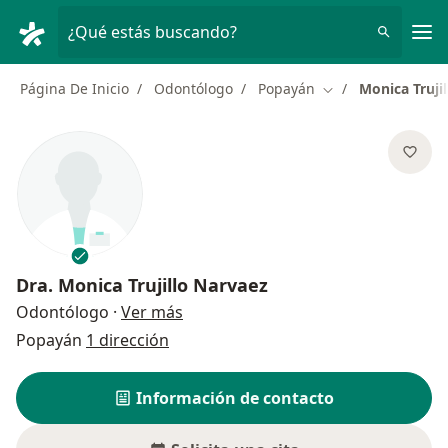
Men
¿Qué estás buscando?
Página De Inicio
Odontólogo
Popayán
Monica Truji
Cambiar de ciuda
Dra.
Monica Trujillo Narvaez
sobre las especializaciones
Odontólogo
·
Ver más
Popayán
1 dirección
Información de contacto