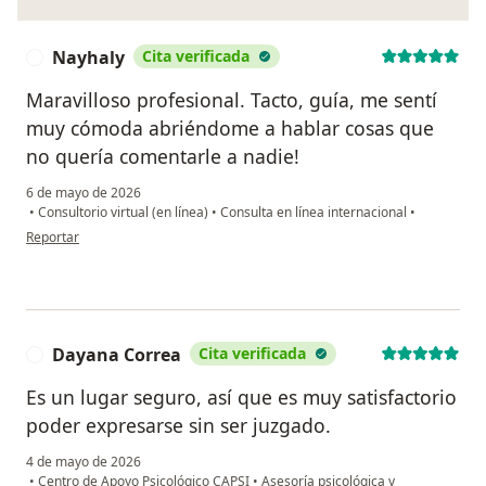
Nayhaly
Cita verificada
N
Maravilloso profesional. Tacto, guía, me sentí
muy cómoda abriéndome a hablar cosas que
no quería comentarle a nadie!
6 de mayo de 2026
•
Consultorio virtual (en línea)
•
Consulta en línea internacional
•
en opinión del usuario Nayhaly
Reportar
Dayana Correa
Cita verificada
D
Es un lugar seguro, así que es muy satisfactorio
poder expresarse sin ser juzgado.
4 de mayo de 2026
•
Centro de Apoyo Psicológico CAPSI
•
Asesoría psicológica y