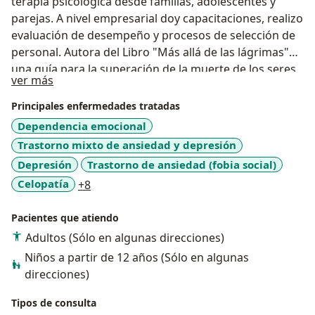
terapia psicológica desde familias, adolescentes y
parejas. A nivel empresarial doy capacitaciones, realizo
evaluación de desempeño y procesos de selección de
personal. Autora del Libro "Más allá de las lágrimas"
una guía para la superación de la muerte de los seres
Acerca de mí
ver más
queridos.
Principales enfermedades tratadas
Dependencia emocional
Trastorno mixto de ansiedad y depresión
Depresión
Trastorno de ansiedad (fobia social)
a11y_sr_more_diseases
Celopatía
+8
Pacientes que atiendo
Adultos (Sólo en algunas direcciones)
Niños a partir de 12 años (Sólo en algunas
direcciones)
Tipos de consulta