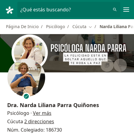
Men
¿Qué estás buscando?
Página De Inicio
Psicólogo
Cúcuta
Narda Liliana P
Cambiar de ciudad
Dra.
Narda Liliana Parra Quiñones
sobre las especializaciones
Psicólogo
·
Ver más
Cúcuta
2 direcciones
Núm. Colegiado: 186730