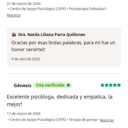
27 de marzo de 2026
•
Centro de Apoyo Psicológico CAPSI
•
Psicoterapia Individual
•
en opinión del usuario Marcela R
Reportar
Dra. Narda Liliana Parra Quiñones
Gracias por esas lindas palabras, para mí fue un
honor servirte!!
9 de abril de 2026
Génesis
Cita verificada
G
Excelente psicóloga, dedicada y empatica, la
mejor!
17 de marzo de 2026
en opinión del us
•
Centro de Apoyo Psicológico CAPSI
•
Terapia de pareja
•
Reportar