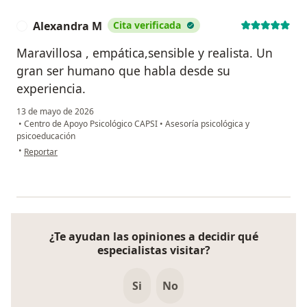
Alexandra M
Cita verificada
A
Maravillosa , empática,sensible y realista. Un
gran ser humano que habla desde su
experiencia.
13 de mayo de 2026
•
Centro de Apoyo Psicológico CAPSI
•
Asesoría psicológica y
psicoeducación
en opinión del usuario Alexandra M
•
Reportar
¿Te ayudan las opiniones a decidir qué
especialistas visitar?
Si
No