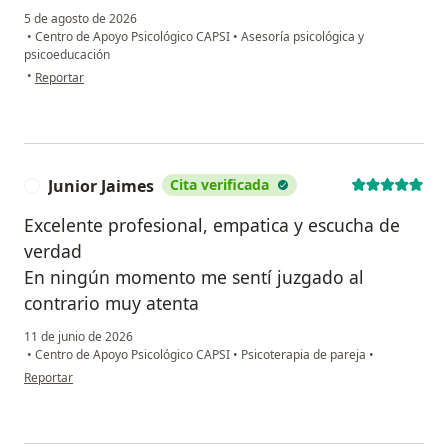
5 de agosto de 2026
•
Centro de Apoyo Psicológico CAPSI
•
Asesoría psicológica y
psicoeducación
en opinión del usuario Vanessa bouzas
•
Reportar
Junior Jaimes
Cita verificada
J
Excelente profesional, empatica y escucha de
verdad
En ningún momento me sentí juzgado al
contrario muy atenta
11 de junio de 2026
•
Centro de Apoyo Psicológico CAPSI
•
Psicoterapia de pareja
•
en opinión del usuario Junior Jaimes
Reportar