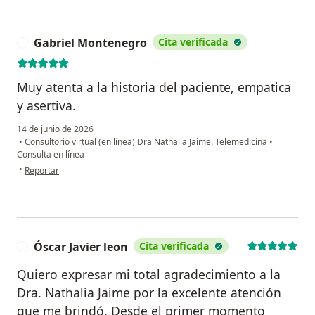
Gabriel Montenegro
Cita verificada
G
Muy atenta a la historia del paciente, empatica
y asertiva.
14 de junio de 2026
•
Consultorio virtual (en línea) Dra Nathalia Jaime. Telemedicina
•
Consulta en línea
en opinión del usuario Gabriel Montenegro
•
Reportar
Óscar Javier leon
Cita verificada
Ó
Quiero expresar mi total agradecimiento a la
Dra. Nathalia Jaime por la excelente atención
que me brindó. Desde el primer momento