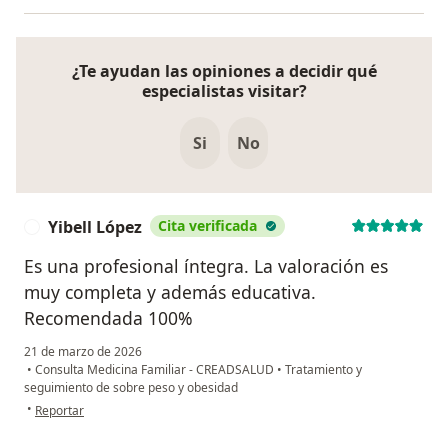
¿Te ayudan las opiniones a decidir qué
especialistas visitar?
Si
No
Yibell López
Cita verificada
Y
Es una profesional íntegra. La valoración es
muy completa y además educativa.
Recomendada 100%
21 de marzo de 2026
•
Consulta Medicina Familiar - CREADSALUD
•
Tratamiento y
seguimiento de sobre peso y obesidad
en opinión del usuario Yibell López
•
Reportar