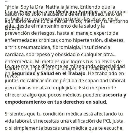
"¡Hola! Soy la Dra. Nathalia Jaime. Entiendo que la
Como
Especialista en Medicina Familiar
, mi enfoque
salud no es solo la ausencia de enfermedad, sino un
es holístico: te acompaño en todas las etapas de la
equilibrio entre tu bienestar físico, mental y tu entorno
vida, desde el mantenimiento de la salud y la
laboral.
prevención de riesgos, hasta el manejo experto de
enfermedades crónicas como hipertensión, diabetes,
artritis reumatoidea, fibromialgia, insuficiencia
cardiaca, sobrepeso y obesidad o cualquier otra
enfermedad. Mi meta es que logres tus objetivos de
Lo que me hace diferente es mi segunda especialidad
salud con un plan que se adapte a tu realidad, no al
en
Seguridad y Salud en el Trabajo
. He trabajado en
revés.
juntas de calificación de pérdida de capacidad laboral
y en clínicas de alta complejidad. Esto me permite
ofrecerte algo que pocos médicos pueden:
asesoría y
empoderamiento en tus derechos en salud.
Si sientes que tu condición médica está afectando tu
vida laboral, si necesitas una calificación de PCL justa,
o si simplemente buscas una médica que te escuche,