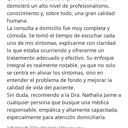
demostró un alto nivel de profesionalismo,
conocimiento y, sobre todo, una gran calidad
humana.
La consulta a domicilio fue muy completa y
cómoda. Se tomó el tiempo de escuchar cada
uno de mis síntomas, explicarme con claridad
lo que estaba ocurriendo y ofrecerme un
tratamiento adecuado y efectivo. Su enfoque
integral es realmente notable, ya que no solo
se centra en aliviar los síntomas, sino en
entender el problema de fondo y mejorar la
calidad de vida del paciente.
Sin duda, recomiendo a la Dra. Nathalia Jaime a
cualquier persona que busque una médica
responsable, empática y altamente capacitada,
especialmente para atención domiciliaria.
en opinión del usuario Óscar Javier l
3 de mayo de 2026
•
otro lugar
•
Otro
•