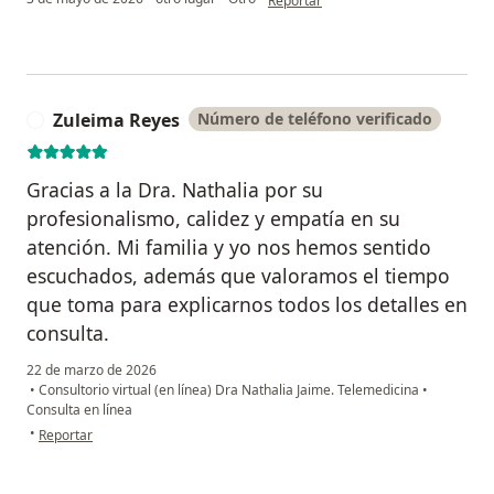
Reportar
Zuleima Reyes
Número de teléfono verificado
Z
Gracias a la Dra. Nathalia por su
profesionalismo, calidez y empatía en su
atención. Mi familia y yo nos hemos sentido
escuchados, además que valoramos el tiempo
que toma para explicarnos todos los detalles en
consulta.
22 de marzo de 2026
•
Consultorio virtual (en línea) Dra Nathalia Jaime. Telemedicina
•
Consulta en línea
en opinión del usuario Zuleima Reyes
•
Reportar