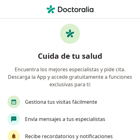
Men
Odontólogo • Fredonia, Antioquia
Filtros
Mapa
Odontólogos en Fredonia
Cuida de tu salud
Encuentra los mejores especialistas y pide cita.
Descarga la App y accede gratuitamente a funciones
exclusivas para ti:
Gestiona tus visitas fácilmente
Dra. Luz María Aristizábal Correa
Envía mensajes a tus especialistas
·
Ver más
Odontóloga
Dirección 1
Dirección 2
Dirección 3
Recibe recordatorios y notificaciones