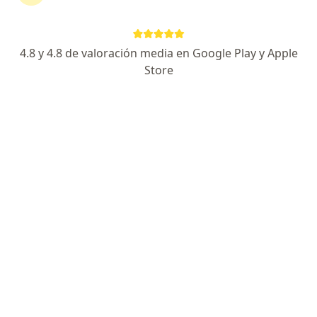
Carrera 51 #50-75, Fredonia
•
Mapa
CLINICA ODONTOLOGICA SMILE
4.8 y 4.8 de valoración media en Google Play y Apple
Visita Odontología
Precio sin especificar
Store
Este especialista no ofrece reserva de cita en línea en esta dirección.
Solicita una cita
Dr. Alberto Castillo Bernal
·
Ver más
Odontólogo