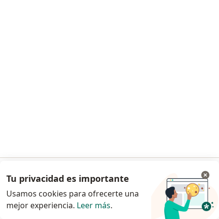
Dra. Paula Andrea Rivera Zapata
Odontólogo
Calle 5 # 4-52, Jericó
•
Mapa
Este especialista no ofrece reserva de cita en línea en esta dirección.
Solicita una cita
Tu privacidad es importante
Ir a la app
Dr. Cesar Octavio Calderon Gil
Usamos cookies para ofrecerte una
Odontólogo
mejor experiencia.
Leer más
.
Continuar en el navegador
Carrera 51 # 50-72, Fredonia
•
Mapa