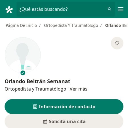
Men
¿Qué estás buscando?
Página De Inicio
Ortopedista Y Traumatólogo
Orlando Be
Orlando Beltrán Semanat
sobre las especial
Ortopedista y Traumatólogo
·
Ver más
Información de contacto
Solicita una cita