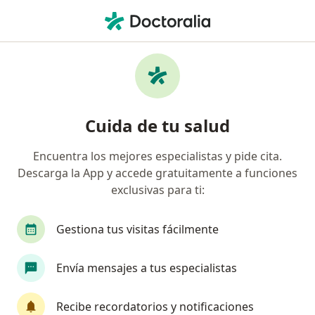
Men
Sura • Pereira, Risaralda
Página De Inicio
Pereira
Sura
Cuida de tu salud
Encuentra los mejores especialistas y pide cita.
Descarga la App y accede gratuitamente a funciones
exclusivas para ti:
Gestiona tus visitas fácilmente
Envía mensajes a tus especialistas
Recibe recordatorios y notificaciones