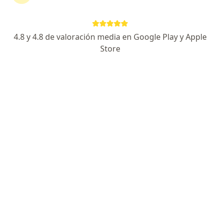
4.8 y 4.8 de valoración media en Google Play y Apple
No hemos encontrado ningún sura en
Store
Pereira, Risaralda
Vuelve a buscar eliminando algún filtro:
Seguro
Servicio
Privacidad y cookies
Quiénes somos
Contacto