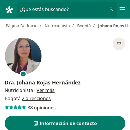
Men
¿Qué estás buscando?
Página De Inicio
Nutricionista
Bogotá
Johana Rojas H
Dra.
Johana Rojas Hernández
sobre las especializaciones
Nutricionista
·
Ver más
Bogotá
2 direcciones
38 opiniones
Información de contacto