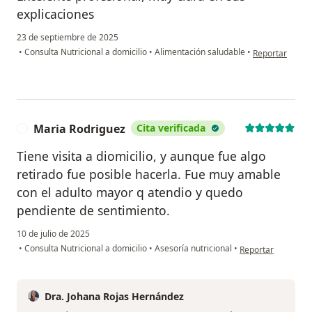
explicaciones
23 de septiembre de 2025
en opinión del
•
Consulta Nutricional a domicilio
•
Alimentación saludable
•
Reportar
Maria Rodriguez
Cita verificada
M
Tiene visita a diomicilio, y aunque fue algo
retirado fue posible hacerla. Fue muy amable
con el adulto mayor q atendio y quedo
pendiente de sentimiento.
10 de julio de 2025
en opinión del usu
•
Consulta Nutricional a domicilio
•
Asesoría nutricional
•
Reportar
Dra. Johana Rojas Hernández