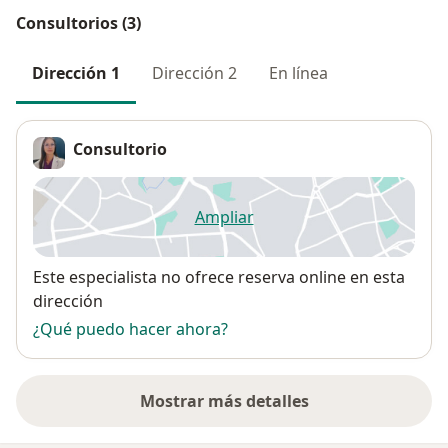
Consultorios (3)
Dirección 1
Dirección 2
En línea
Consultorio
Ampliar
se abre en una nueva pestañ
Disponibilidad
Este especialista no ofrece reserva online en esta
dirección
¿Qué puedo hacer ahora?
Mostrar más detalles
sobre la dirección