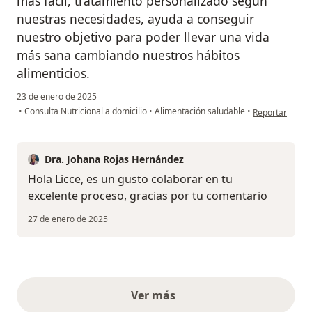
más fácil, tratamiento personalizado según
nuestras necesidades, ayuda a conseguir
nuestro objetivo para poder llevar una vida
más sana cambiando nuestros hábitos
alimenticios.
23 de enero de 2025
en opinión del 
•
Consulta Nutricional a domicilio
•
Alimentación saludable
•
Reportar
Dra. Johana Rojas Hernández
Hola Licce, es un gusto colaborar en tu
excelente proceso, gracias por tu comentario
27 de enero de 2025
Ver más
opiniones anteriores