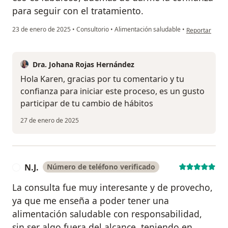
para seguir con el tratamiento.
en opinión del
23 de enero de 2025
•
Consultorio
•
Alimentación saludable
•
Reportar
Dra. Johana Rojas Hernández
Hola Karen, gracias por tu comentario y tu
confianza para iniciar este proceso, es un gusto
participar de tu cambio de hábitos
27 de enero de 2025
N.J.
Número de teléfono verificado
N
La consulta fue muy interesante y de provecho,
ya que me enseña a poder tener una
alimentación saludable con responsabilidad,
sin ser algo fuera del alcance, teniendo en