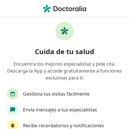
Men
Colmedica Medicina Prepagada S A • Popayán, Cauca
Página De Inicio
Popayán
Colmedica Medicina Prepagada S.a.
Cuida de tu salud
Encuentra los mejores especialistas y pide cita.
Descarga la App y accede gratuitamente a funciones
exclusivas para ti:
Gestiona tus visitas fácilmente
Envía mensajes a tus especialistas
Recibe recordatorios y notificaciones