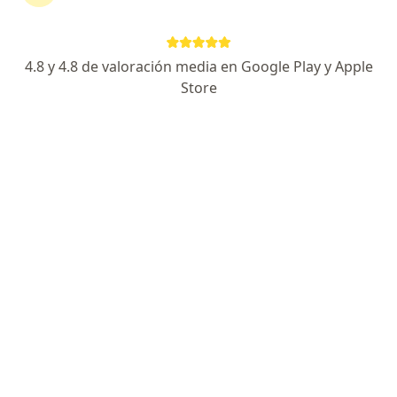
4.8 y 4.8 de valoración media en Google Play y Apple
No hemos encontrado ningún Colmedica
Store
Medicina Prepagada S A en Popayán, Cauca
Vuelve a buscar eliminando algún filtro:
Seguro
Servicio
Privacidad y cookies
Quiénes somos