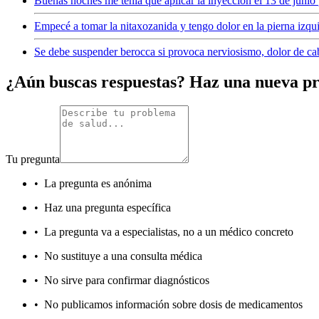
Buenas noches me tenía que aplicar la inyección el 13 de junio p
Empecé a tomar la nitaxozanida y tengo dolor en la pierna izqu
Se debe suspender berocca si provoca nerviosismo, dolor de c
¿Aún buscas respuestas? Haz una nueva p
Tu pregunta
•
La pregunta es anónima
•
Haz una pregunta específica
•
La pregunta va a especialistas, no a un médico concreto
•
No sustituye a una consulta médica
•
No sirve para confirmar diagnósticos
•
No publicamos información sobre dosis de medicamentos