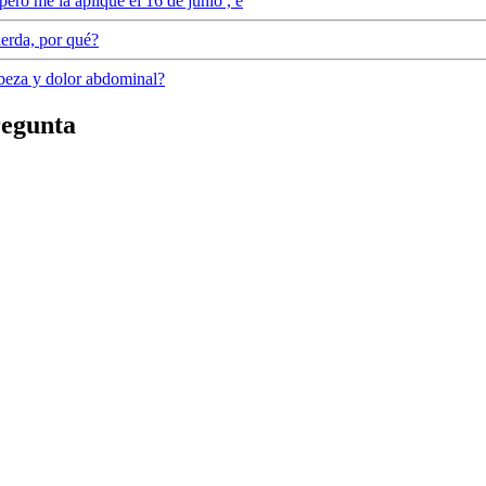
ero me la aplique el 16 de junio , e
ierda, por qué?
abeza y dolor abdominal?
regunta