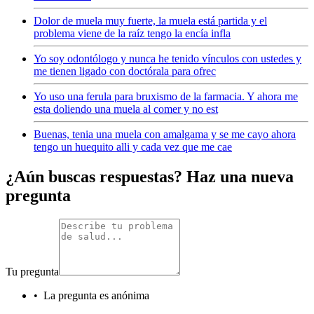
Dolor de muela muy fuerte, la muela está partida y el
problema viene de la raíz tengo la encía infla
Yo soy odontólogo y nunca he tenido vínculos con ustedes y
me tienen ligado con doctórala para ofrec
Yo uso una ferula para bruxismo de la farmacia. Y ahora me
esta doliendo una muela al comer y no est
Buenas, tenia una muela con amalgama y se me cayo ahora
tengo un huequito alli y cada vez que me cae
¿Aún buscas respuestas? Haz una nueva
pregunta
Tu pregunta
•
La pregunta es anónima