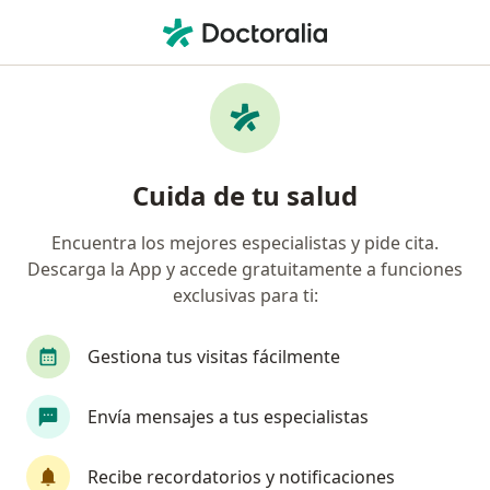
Men
¿Qué estás buscando?
Página De Inicio
Psicólogo
Ayapel
Roxana Morales 
Cambiar de ciudad
Cuida de tu salud
Encuentra los mejores especialistas y pide cita.
Descarga la App y accede gratuitamente a funciones
exclusivas para ti:
Prof.
Roxana Morales Zabaleta
sobre las especializaciones
Psicóloga
·
Ver más
Gestiona tus visitas fácilmente
Ayapel
1 dirección
Núm. Colegiado: 223843
Envía mensajes a tus especialistas
4 opiniones
Recibe recordatorios y notificaciones