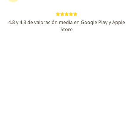
Agendar cita
Enviar mensaje
4.8 y 4.8 de valoración media en Google Play y Apple
Store
Experiencia
Servicios y precios
Consultorios
Experiencia
Hola, mi nombre es Roxana, me gustaría acompañarte
en el cuidado de tu salud mental y la de tu familia.
Enfoque terapéutico
Terapia breve
Especialista en:
Neurodesarrollo y aprendizaje
Pacientes que atiendo