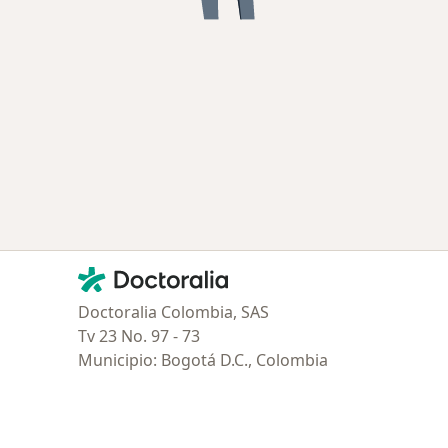
Contacto
Doctoralia - Página de inicio
Doctoralia Colombia, SAS
Tv 23 No. 97 - 73
Municipio: Bogotá D.C., Colombia