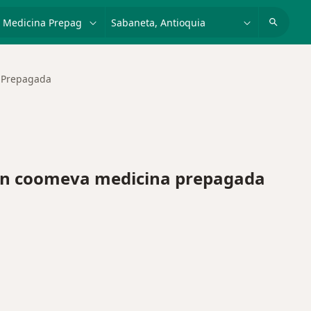
dad, enfermedad o nombre
p. ej. Bogotá
 Prepagada
n coomeva medicina prepagada