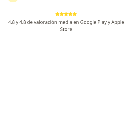
4.8 y 4.8 de valoración media en Google Play y Apple
No hemos encontrado ningún sura en
Store
Sabaneta, Antioquia
Vuelve a buscar eliminando algún filtro:
Seguro
Servicio
Privacidad y cookies
Quiénes somos
Contacto