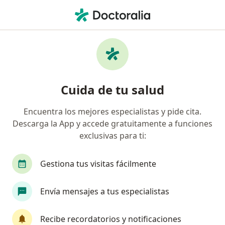
Men
Sura • Sabaneta, Antioquia
Página De Inicio
Sabaneta
Sura
Cuida de tu salud
Encuentra los mejores especialistas y pide cita.
Descarga la App y accede gratuitamente a funciones
exclusivas para ti:
Gestiona tus visitas fácilmente
Envía mensajes a tus especialistas
Recibe recordatorios y notificaciones