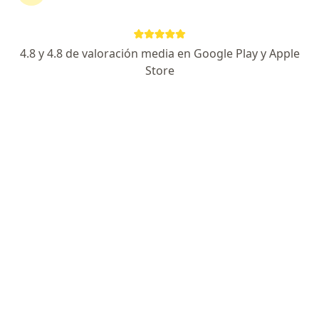
4.8 y 4.8 de valoración media en Google Play y Apple
No hemos encontrado ningún Ecopetrol S A
Store
en Santa Marta, Magdalena
Vuelve a buscar eliminando algún filtro:
Seguro
Servicio
Privacidad y cookies
Quiénes somos
Contacto