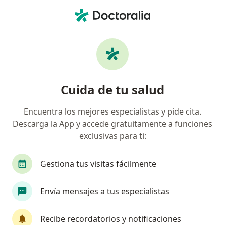
Men
Ecopetrol S A • Santa Marta, Magdalena
Página De Inicio
Santa Marta
Ecopetrol S.a.
Cuida de tu salud
Encuentra los mejores especialistas y pide cita.
Descarga la App y accede gratuitamente a funciones
exclusivas para ti:
Gestiona tus visitas fácilmente
Envía mensajes a tus especialistas
Recibe recordatorios y notificaciones