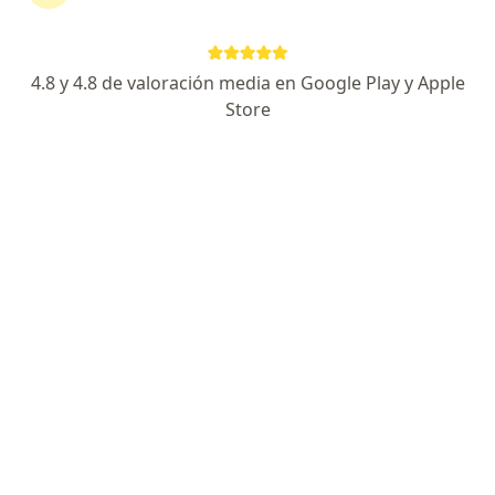
4.8 y 4.8 de valoración media en Google Play y Apple
No hemos encontrado ningún sura en
Store
Soacha, Cundinamarca
Vuelve a buscar eliminando algún filtro:
Seguro
Servicio
Privacidad y cookies
Quiénes somos
Contacto