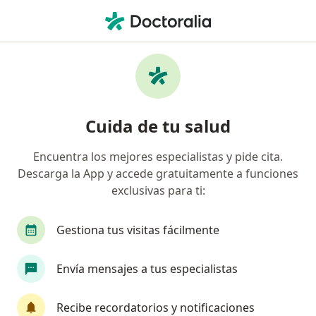
Men
Sura • Soacha, Cundinamarca
Página De Inicio
Soacha
Sura
Cuida de tu salud
Encuentra los mejores especialistas y pide cita.
Descarga la App y accede gratuitamente a funciones
exclusivas para ti:
Gestiona tus visitas fácilmente
Envía mensajes a tus especialistas
Recibe recordatorios y notificaciones