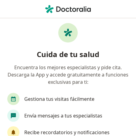
Men
Administración De Pruebas Neuropsicológicas • Sincelejo, Sucre
Filtros
• 1
Mapa
Especialistas en Administración de pruebas
Cuida de tu salud
neuropsicológicas Sincelejo
Encuentra los mejores especialistas y pide cita.
Descarga la App y accede gratuitamente a funciones
¿Qué especialidad estás buscando?
exclusivas para ti:
Neuropsicólogo
Psicólogo
Gestiona tus visitas fácilmente
Envía mensajes a tus especialistas
Recibe recordatorios y notificaciones