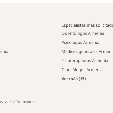
Especialistas más solicitad
Odontólogos Armenia
Psicólogos Armenia
menia
Médicos generales Armeni
Fisioterapeutas Armenia
Ginecólogos Armenia
Ver más (15)
cios en Armenia
Más en esta categor
udio
Armenia
Cambiar de ciudad
Cambiar de ciudad