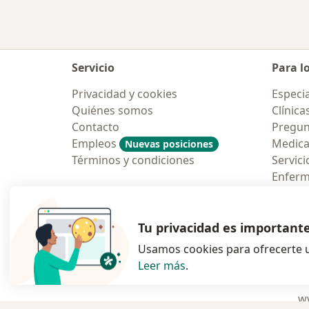
Servicio
Para l
Privacidad y cookies
Especia
Quiénes somos
Clínica
Contacto
Pregun
Empleos
Medic
Nuevas posiciones
Términos y condiciones
Servici
Enfer
Pregun
Aplicac
Tu privacidad es important
Usamos cookies para ofrecerte u
Leer más
.
se abre en una n
se abre 
s
Polska
,
Türkiye
,
España
,
ww