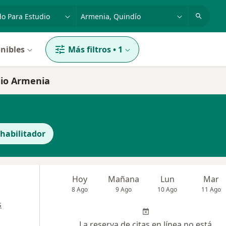
dad, enfermedad o nombre
p. ej. Bogotá
nibles
Más filtros
•
1
dio Armenia
ehabilitador
Hoy
Mañana
Lun
Mar
8 Ago
9 Ago
10 Ago
11 Ago
s
La reserva de citas en línea no está