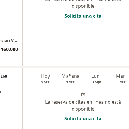
disponible
Solicita una cita
Raíz Vital - Actualmente solo disponible atención VIRTUAL
 160.000
que
Hoy
Mañana
Lun
Mar
8 Ago
9 Ago
10 Ago
11 Ago
s
La reserva de citas en línea no está
disponible
Solicita una cita