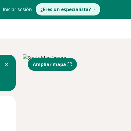
Iniciar sesión
¿Eres un especialista?
Ampliar mapa
Mié
Jue
Vie
12 Ago
13 Ago
14 Ago