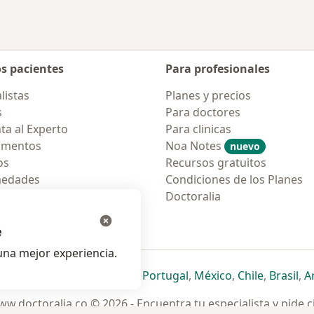
os pacientes
Para profesionales
listas
Planes y precios
s
Para doctores
ta al Experto
Para clinicas
amentos
Noa Notes
nuevo
os
Recursos gratuitos
medades
Condiciones de los Planes
tas Frecuentes
Doctoralia
ión para móvil
e
na mejor experiencia.
ueva pestaña
en una nueva pestaña
e abre en una nueva pestaña
se abre en una nueva pestaña
se abre en una nueva pestaña
se abre en una nueva pestaña
se abre en una nueva p
se abre en una
se abre e
se
Italia
,
Deutschland
,
Česko
,
Portugal
,
México
,
Chile
,
Brasil
,
A
w.doctoralia.co © 2026 - Encuentra tu especialista y pide c