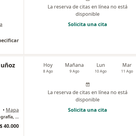
La reserva de citas en línea no está
disponible
a
Solicita una cita
pecificar
Muñoz
Hoy
Mañana
Lun
Mar
8 Ago
9 Ago
10 Ago
11 Ago
La reserva de citas en línea no está
disponible
•
Mapa
Solicita una cita
Medicina general, diagnóstico, electrocardiografía, certificaciones y procedimientos menores
$ 40.000