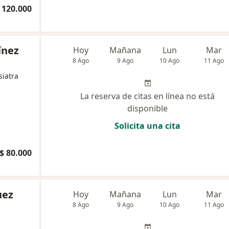
 120.000
ínez
Hoy
Mañana
Lun
Mar
8 Ago
9 Ago
10 Ago
11 Ago
siatra
La reserva de citas en línea no está
disponible
Solicita una cita
$ 80.000
uez
Hoy
Mañana
Lun
Mar
8 Ago
9 Ago
10 Ago
11 Ago