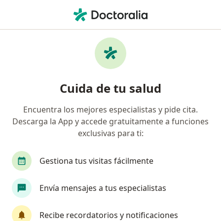
Men
Consulta De Nutrición • Dosquebradas, Risaralda
Filtros
• 1
Mapa
Especialistas en Consulta de nutrición
Cuida de tu salud
Dosquebradas
Encuentra los mejores especialistas y pide cita.
Descarga la App y accede gratuitamente a funciones
¿Qué especialidad estás buscando?
exclusivas para ti:
Nutricionista
Gestiona tus visitas fácilmente
Envía mensajes a tus especialistas
Recibe recordatorios y notificaciones