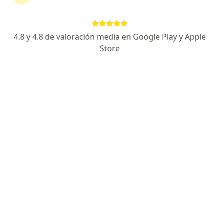
Servicio
4.8 y 4.8 de valoración media en Google Play y Apple
Store
Privacidad y cookies
Quiénes somos
Contacto
Empleos
Nuevas posiciones
Términos y condiciones
Para los pacientes
Especialistas
Clínicas
Pregunta al Experto
Medicamentos
Servicios
Enfermedades
Preguntas Frecuentes