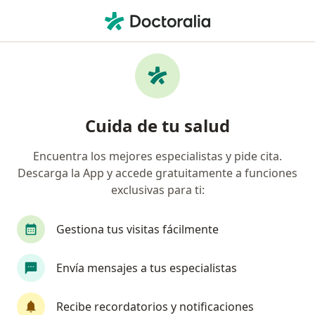
Men
¿Qué estás buscando?
Página De Inicio
Servicios
Geriatría
Pruebas y tratamientos de geriatría
Cuida de tu salud
Encuentra los mejores especialistas y pide cita.
Pruebas y tratamientos realizados por geriatras
Descarga la App y accede gratuitamente a funciones
Clínica de memoria
exclusivas para ti:
Toma de la presión arterial
Visita domiciliaria Geriatría
Gestiona tus visitas fácilmente
Visita Geriatría
Visitas sucesivas Geriatría
Envía mensajes a tus especialistas
Recibe recordatorios y notificaciones