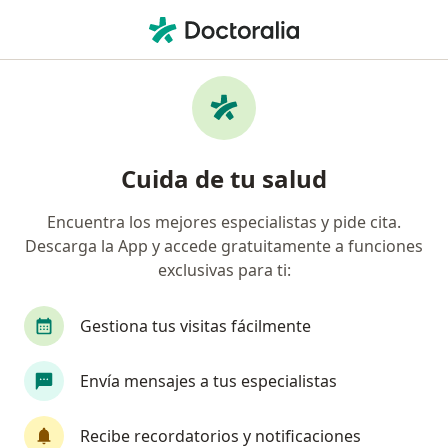
Men
¿Qué estás buscando?
Página De Inicio
Servicios
Hepatólogia
Pruebas y tratamientos de hepatólogia
Cuida de tu salud
Encuentra los mejores especialistas y pide cita.
Pruebas y tratamientos realizados por hepatólogos
Descarga la App y accede gratuitamente a funciones
Elastografía de hígado (Fibroscan)
exclusivas para ti:
Gestiona tus visitas fácilmente
Envía mensajes a tus especialistas
Servicio
Recibe recordatorios y notificaciones