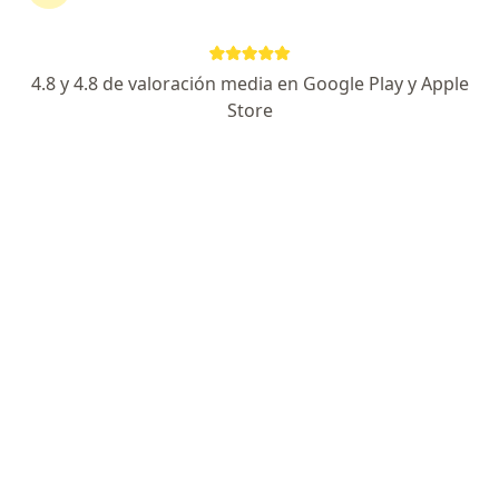
Privacidad y cookies
Quiénes somos
Contacto
4.8 y 4.8 de valoración media en Google Play y Apple
Empleos
Nuevas posiciones
Store
Términos y condiciones
Para los pacientes
Especialistas
Clínicas
Pregunta al Experto
Medicamentos
Servicios
Enfermedades
Preguntas Frecuentes
Aplicación para móvil
Para profesionales
Planes y precios