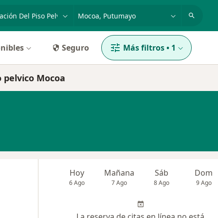
dad, enfermedad o nombre
p. ej. Bogotá
nibles
Seguro
Más filtros
•
1
so pelvico Mocoa
Hoy
Mañana
Sáb
Dom
6 Ago
7 Ago
8 Ago
9 Ago
La reserva de citas en línea no está