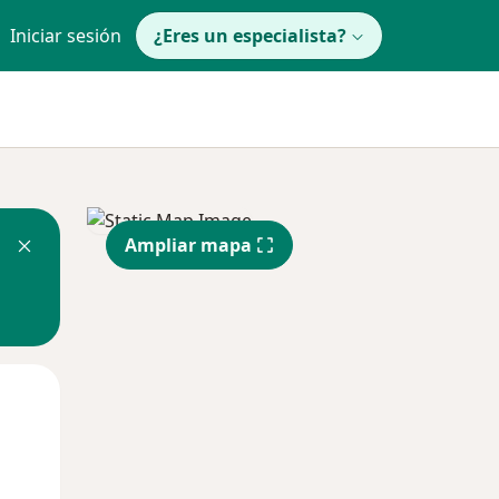
Iniciar sesión
¿Eres un especialista?
Ampliar mapa
Lun
Mar
Mié
10 Ago
11 Ago
12 Ago