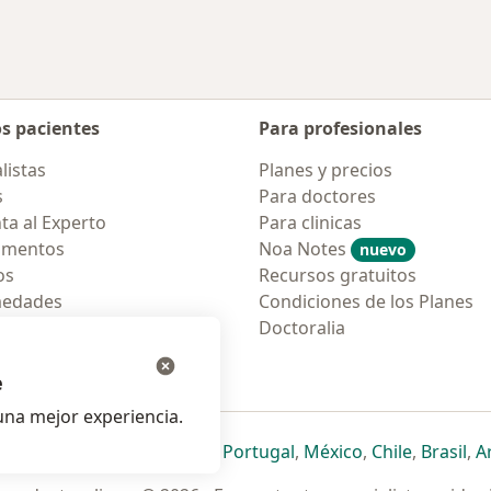
os pacientes
Para profesionales
listas
Planes y precios
s
Para doctores
ta al Experto
Para clinicas
amentos
Noa Notes
nuevo
os
Recursos gratuitos
medades
Condiciones de los Planes
tas Frecuentes
Doctoralia
ión para móvil
e
na mejor experiencia.
ueva pestaña
en una nueva pestaña
e abre en una nueva pestaña
se abre en una nueva pestaña
se abre en una nueva pestaña
se abre en una nueva pestaña
se abre en una nueva p
se abre en una
se abre e
se
Italia
,
Deutschland
,
Česko
,
Portugal
,
México
,
Chile
,
Brasil
,
A