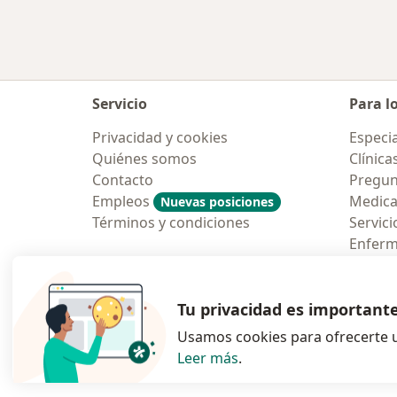
Servicio
Para l
Privacidad y cookies
Especia
Quiénes somos
Clínica
Contacto
Pregun
Empleos
Medic
Nuevas posiciones
Términos y condiciones
Servici
Enfer
Pregun
Aplicac
Tu privacidad es important
Usamos cookies para ofrecerte u
Leer más
.
se abre en una n
se abre 
s
Polska
,
Türkiye
,
España
,