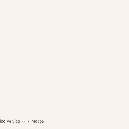
s más solicitados
iso Pelvico
Mocoa
Cambiar de ciudad