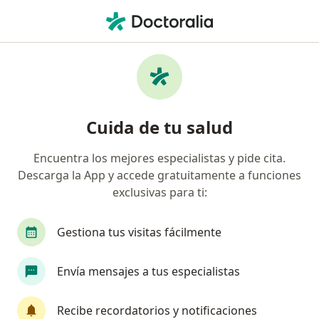
Men
Colmedica Medicina Prepagada S A • Usaquen, Cundinamarca
Búsquedas relacionadas
Especialistas de Colmedica Medicina Prepagada
S.A.
Cuida de tu salud
Genetistas de Colmedica Medicina Prepagada S.A.
en Usaquen
Encuentra los mejores especialistas y pide cita.
Profesionales en medicina complementaria de
Descarga la App y accede gratuitamente a funciones
Colmedica Medicina Prepagada S.A. en Usaquen
exclusivas para ti:
Oftalmólogos de Colmedica Medicina Prepagada
Gestiona tus visitas fácilmente
S.A. en Usaquen
Ortopedistas y traumatólogos de Colmedica
Envía mensajes a tus especialistas
Medicina Prepagada S.A. en Usaquen
Urólogos de Colmedica Medicina Prepagada S.A.
Recibe recordatorios y notificaciones