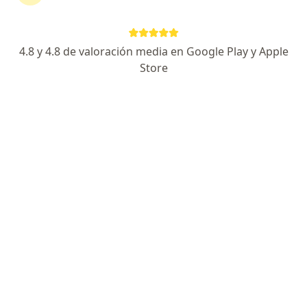
en Usaquen
4.8 y 4.8 de valoración media en Google Play y Apple
Página De Inicio
Usaquen
Colmedica Medicina Prepagada S.a.
Store