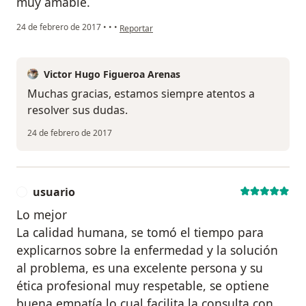
muy amable.
en opinión del usuario Cuenta eliminada
24 de febrero de 2017
•
•
•
Reportar
Victor Hugo Figueroa Arenas
Muchas gracias, estamos siempre atentos a
resolver sus dudas.
24 de febrero de 2017
usuario
U
Lo mejor
La calidad humana, se tomó el tiempo para
explicarnos sobre la enfermedad y la solución
al problema, es una excelente persona y su
ética profesional muy respetable, se optiene
buena empatía lo cual facilita la consulta con