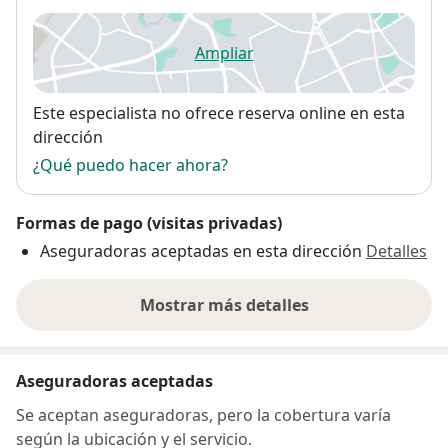
Ampliar
se abre en una nueva pestañ
Disponibilidad
Este especialista no ofrece reserva online en esta
dirección
¿Qué puedo hacer ahora?
Formas de pago (visitas privadas)
Aseguradoras aceptadas en esta dirección
Detalles
Mostrar más detalles
sobre la dirección
Aseguradoras aceptadas
Se aceptan aseguradoras, pero la cobertura varía
según la ubicación y el servicio.