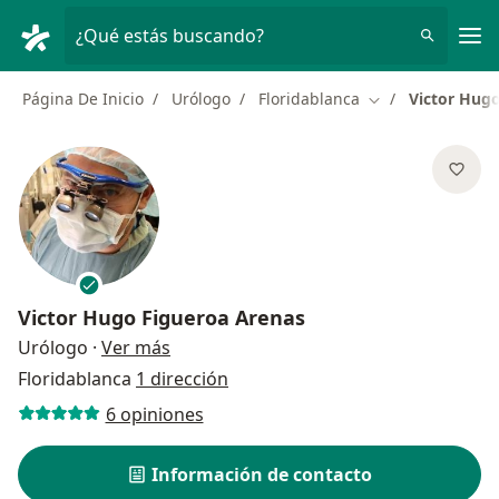
Men
¿Qué estás buscando?
Página De Inicio
Urólogo
Floridablanca
Victor Hug
Cambiar de ciud
Victor Hugo Figueroa Arenas
sobre las especializaciones
Urólogo
·
Ver más
Floridablanca
1 dirección
6 opiniones
Información de contacto