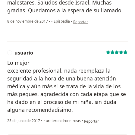
malestares. Saludos desde Israel. Muchas
gracias. Quedamos a la espera de su llamado.
en opinión del usuario Cuenta elimi
8 de noviembre de 2017
•
•
Epispadia
•
Reportar
usuario
U
Lo mejor
excelente profesional. nada reemplaza la
seguridad a la hora de una buena atención
médica y aún más si se trata de la vida de los
más peques. agradecida con cada etapa que se
ha dado en el proceso de mi niña. sin duda
alguna recomendadisimo.
en opinión del usuario usuario
25 de junio de 2017
•
•
ureterohidronefrosis
•
Reportar