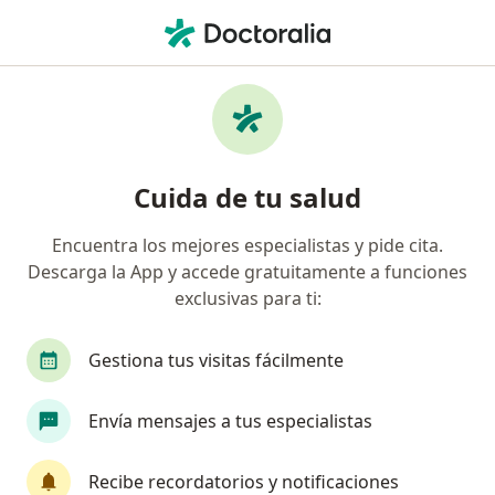
Men
Sura • Villavicencio, Meta
Página De Inicio
Villavicencio
Sura
Cuida de tu salud
Encuentra los mejores especialistas y pide cita.
Descarga la App y accede gratuitamente a funciones
exclusivas para ti:
Gestiona tus visitas fácilmente
Envía mensajes a tus especialistas
Recibe recordatorios y notificaciones