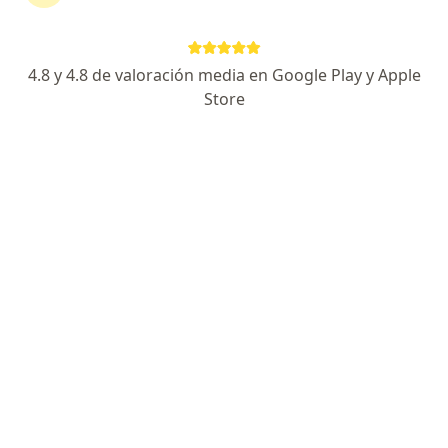
4.8 y 4.8 de valoración media en Google Play y Apple
No hemos encontrado ningún sura en
Store
Villavicencio, Meta
Vuelve a buscar eliminando algún filtro:
Seguro
Servicio
Privacidad y cookies
Quiénes somos
Contacto