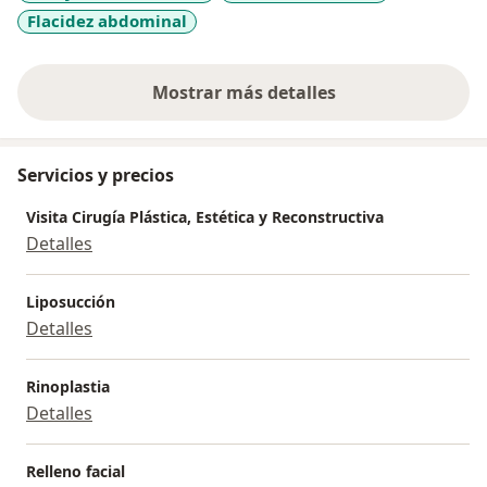
a sus pacientes diferentes alternativas que la lleven a
Flacidez abdominal
conseguir resultados altamente satisfactorios.
Mostrar más detalles
sobre la experiencia
Servicios y precios
Visita Cirugía Plástica, Estética y Reconstructiva
Detalles
Liposucción
Detalles
Rinoplastia
Detalles
Relleno facial