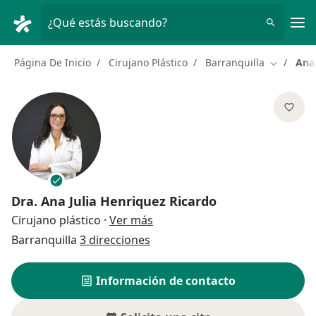
Men
¿Qué estás buscando?
Página De Inicio
Cirujano Plástico
Barranquilla
Ana 
Cambiar 
Dra.
Ana Julia Henriquez Ricardo
sobre las especializaciones
Cirujano plástico
·
Ver más
Barranquilla
3 direcciones
Información de contacto