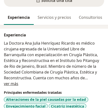
Solicita una cita
Experiencia
Servicios y precios
Consultorios
Experiencia
La Doctora Ana Julia Henríquez Ricardo es médico
cirujana egresada de la Universidad Libre de
Barranquilla con especialización en Cirugía Plástica,
Estética y Reconstructiva en el Instituto Ivo Pitanguy
de Rio de Janeiro, Brasil. Miembro de número de la
Sociedad Colombiana de Cirugía Plástica, Estética y
Reconstructiva. Cuenta con muchos años de
Acerca de mí
experiencia, reconocimiento y trayectoria en el sector
ver más
de la salud y la belleza corporal y facial. Siempre ha
Principales enfermedades tratadas
estado a la vanguardia de los últimos y mejores
Alteraciones de la piel causadas por la edad
tratamientos asistiendo a cursos, seminarios y
Envejecimiento facial
Cicatriz inestética
encuentros a nivel nacional e internacional para darle