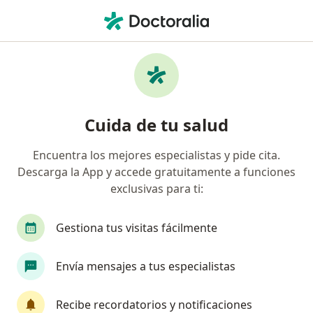
Men
Cicatriz Inestética • Barranquilla, Atlántico
Filtros
• 1
Seguro
Mapa
Especialistas en Cicatriz inestética en
Cuida de tu salud
Barranquilla
Encuentra los mejores especialistas y pide cita.
Descarga la App y accede gratuitamente a funciones
¿Qué especialidad estás buscando?
exclusivas para ti:
Cirujano plástico
Dermatólogo
Cirujano 
Gestiona tus visitas fácilmente
Envía mensajes a tus especialistas
Recibe recordatorios y notificaciones