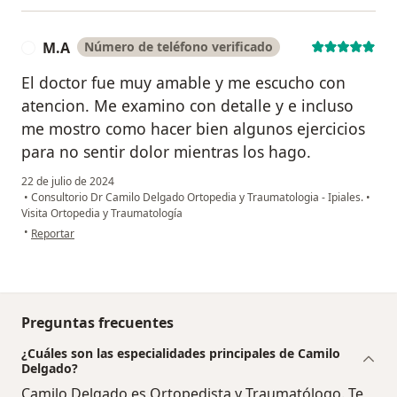
M.A
Número de teléfono verificado
M
El doctor fue muy amable y me escucho con
atencion. Me examino con detalle y e incluso
me mostro como hacer bien algunos ejercicios
para no sentir dolor mientras los hago.
22 de julio de 2024
•
Consultorio Dr Camilo Delgado Ortopedia y Traumatologia - Ipiales.
•
Visita Ortopedia y Traumatología
en opinión del usuario M.A
•
Reportar
Preguntas frecuentes
¿Cuáles son las especialidades principales de Camilo
Delgado?
Camilo Delgado es Ortopedista y Traumatólogo. Te