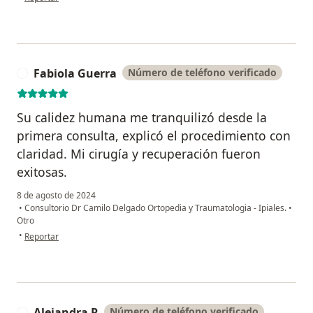
Fabiola Guerra
Número de teléfono verificado
F
Su calidez humana me tranquilizó desde la
primera consulta, explicó el procedimiento con
claridad. Mi cirugía y recuperación fueron
exitosas.
8 de agosto de 2024
•
Consultorio Dr Camilo Delgado Ortopedia y Traumatologia - Ipiales.
•
Otro
en opinión del usuario Fabiola Guerra
•
Reportar
Alejandra R
Número de teléfono verificado
A