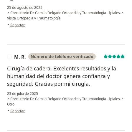
25 de agosto de 2025
•
Consultorio Dr Camilo Delgado Ortopedia y Traumatologia - Ipiales.
•
Visita Ortopedia y Traumatología
en opinión del usuario N
•
Reportar
M. R.
Número de teléfono verificado
M
Cirugía de cadera. Excelentes resultados y la
humanidad del doctor genera confianza y
seguridad. Gracias por mi cirugía.
23 de julio de 2025
•
Consultorio Dr Camilo Delgado Ortopedia y Traumatologia - Ipiales.
•
Otro
en opinión del usuario M. R.
•
Reportar