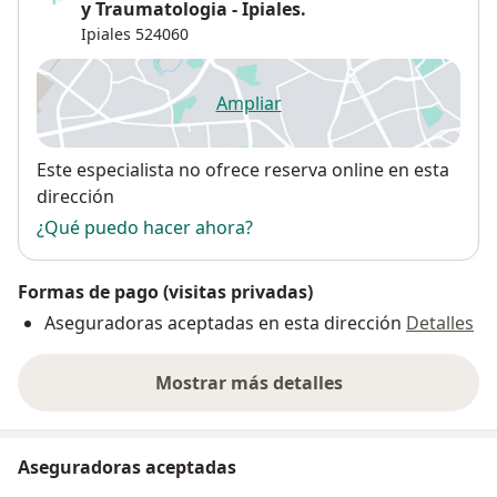
y Traumatologia - Ipiales.
Ipiales
524060
Ampliar
se abre en una nueva pestañ
Disponibilidad
Este especialista no ofrece reserva online en esta
dirección
¿Qué puedo hacer ahora?
Formas de pago (visitas privadas)
Aseguradoras aceptadas en esta dirección
Detalles
Mostrar más detalles
sobre la dirección
Aseguradoras aceptadas