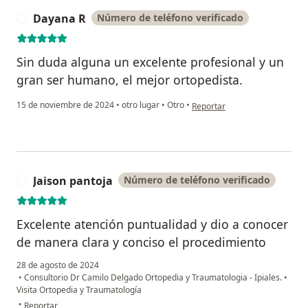
Dayana R
Número de teléfono verificado
D
Sin duda alguna un excelente profesional y un
gran ser humano, el mejor ortopedista.
en opinión del usuario Dayana
15 de noviembre de 2024
•
otro lugar
•
Otro
•
Reportar
Jaison pantoja
Número de teléfono verificado
J
Excelente atención puntualidad y dio a conocer
de manera clara y conciso el procedimiento
28 de agosto de 2024
•
Consultorio Dr Camilo Delgado Ortopedia y Traumatologia - Ipiales.
•
Visita Ortopedia y Traumatología
en opinión del usuario Jaison pantoja
•
Reportar