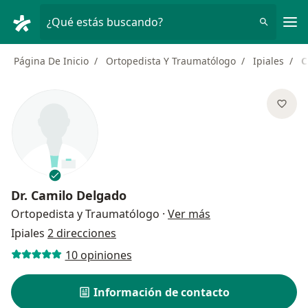
Men
¿Qué estás buscando?
Página De Inicio
Ortopedista Y Traumatólogo
Ipiales
C
Dr.
Camilo Delgado
sobre las especial
Ortopedista y Traumatólogo
·
Ver más
Ipiales
2 direcciones
10 opiniones
Información de contacto