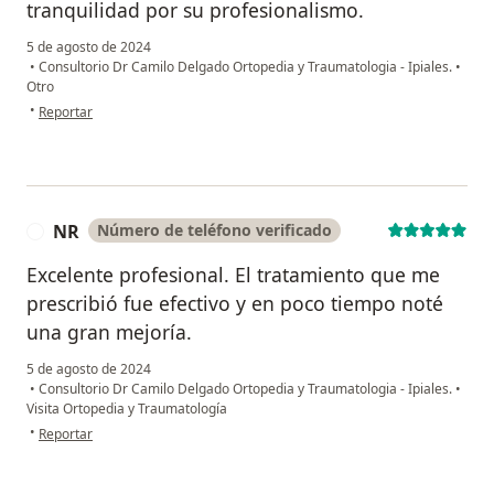
tranquilidad por su profesionalismo.
5 de agosto de 2024
•
Consultorio Dr Camilo Delgado Ortopedia y Traumatologia - Ipiales.
•
Otro
en opinión del usuario José R
•
Reportar
NR
Número de teléfono verificado
N
Excelente profesional. El tratamiento que me
prescribió fue efectivo y en poco tiempo noté
una gran mejoría.
5 de agosto de 2024
•
Consultorio Dr Camilo Delgado Ortopedia y Traumatologia - Ipiales.
•
Visita Ortopedia y Traumatología
en opinión del usuario NR
•
Reportar