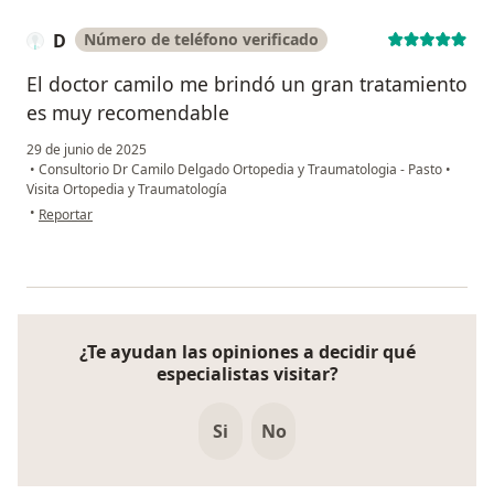
D
Número de teléfono verificado
El doctor camilo me brindó un gran tratamiento
es muy recomendable
29 de junio de 2025
•
Consultorio Dr Camilo Delgado Ortopedia y Traumatologia - Pasto
•
Visita Ortopedia y Traumatología
en opinión del usuario D
•
Reportar
¿Te ayudan las opiniones a decidir qué
especialistas visitar?
Si
No