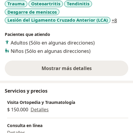
Trauma
Osteoartritis
Tendinitis
Desgarre de meniscos
a11y_s
Lesión del Ligamento Cruzado Anterior (LCA)
+8
Pacientes que atiendo
Adultos (Sólo en algunas direcciones)
Niños (Sólo en algunas direcciones)
Mostrar más detalles
sobre la experiencia
Servicios y precios
Visita Ortopedia y Traumatología
$ 150.000
Detalles
Consulta en línea
Detalles