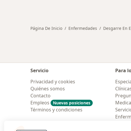
Página De Inicio
Enfermedades
Desgarre En 
Servicio
Para l
Privacidad y cookies
Especia
Quiénes somos
Clínica
Contacto
Pregun
Empleos
Medic
Nuevas posiciones
Términos y condiciones
Servici
Enfer
Pregun
Aplicac