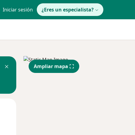
Iniciar sesión
¿Eres un especialista?
Ampliar mapa
Mar
Mié
Jue
11 Ago
12 Ago
13 Ago