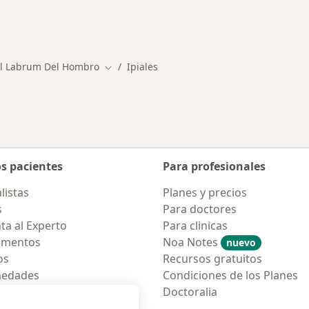
El Labrum Del Hombro
Ipiales
Cambiar de ciudad
os pacientes
Para profesionales
listas
Planes y precios
s
Para doctores
ta al Experto
Para clinicas
amentos
Noa Notes
nuevo
os
Recursos gratuitos
medades
Condiciones de los Planes
tas Frecuentes
Doctoralia
ión para móvil