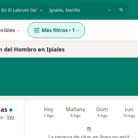
dad, enfermedad o nombre
p. ej. Bogotá
nibles
Más filtros
•
1
m del Hombro en Ipiales
gas
Hoy
Mañana
Dom
Lun
7 Ago
8 Ago
9 Ago
10 Ago
·
Ver
go
La reserva de citas en línea no está