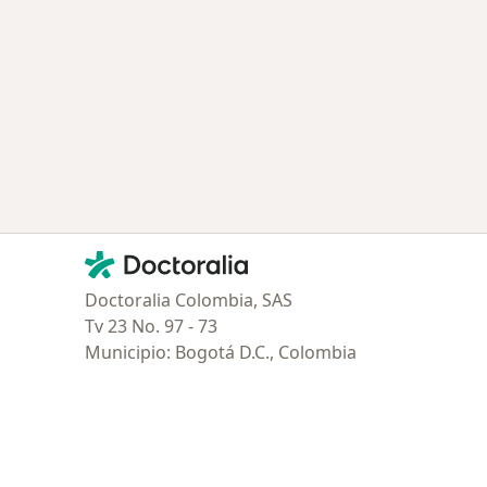
Contacto
Doctoralia - Página de inicio
Doctoralia Colombia, SAS
Tv 23 No. 97 - 73
Municipio: Bogotá D.C., Colombia