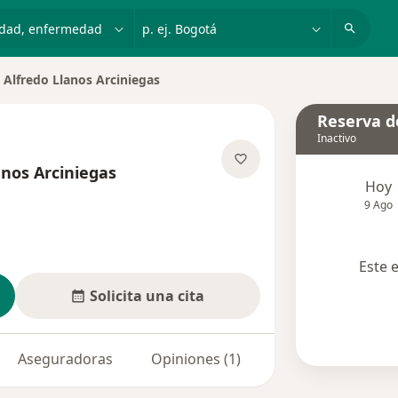
dad, enfermedad o nombre
p. ej. Bogotá
 Alfredo Llanos Arciniegas
 ciudad
Reserva de
Inactivo
anos Arciniegas
Hoy
re las especializaciones
9 Ago
Este 
Solicita una cita
Aseguradoras
Opiniones (1)