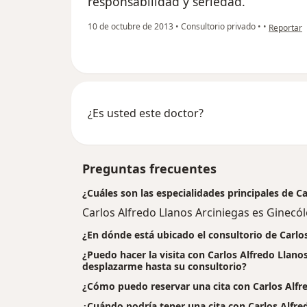
responsabilidad y seriedad.
en opinió
10 de octubre de 2013
•
Consultorio privado
•
•
Reportar
¿Es usted este doctor?
Preguntas frecuentes
¿Cuáles son las especialidades principales de C
Carlos Alfredo Llanos Arciniegas es Ginecó
¿En dónde está ubicado el consultorio de Carlo
¿Puedo hacer la visita con Carlos Alfredo Llanos
desplazarme hasta su consultorio?
¿Cómo puedo reservar una cita con Carlos Alfr
¿Cuándo podría tener una cita con Carlos Alfre