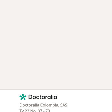
Contacto
Doctoralia - Página de inicio
Doctoralia Colombia, SAS
Tv 23 No. 97 - 73