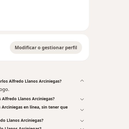
n del usuario Cuenta eliminada
Modificar o gestionar perfil
arlos Alfredo Llanos Arciniegas?
logo.
s Alfredo Llanos Arciniegas?
 Arciniegas en línea, sin tener que
edo Llanos Arciniegas?
do Llanos Arciniegas?