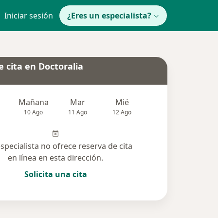
Iniciar sesión
¿Eres un especialista?
 cita en Doctoralia
Mañana
Mar
Mié
Jue
Vie
10 Ago
11 Ago
12 Ago
13 Ago
14 Ag
especialista no ofrece reserva de cita
en línea en esta dirección.
Solicita una cita