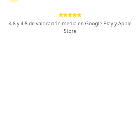
Dr. William Darìo Garcìa Gutiérrez
4.8 y 4.8 de valoración media en Google Play y Apple
·
Ver más
Ginecólogo
Store
8 opiniones
Dirección
En línea
Carrera 37 # 25 - 79, Tuluá
•
Mapa
Dr. William Darío García Gutiérrez
Consulta médica de fertilidad
$ 200.000
Este especialista no ofrece reserva de cita en línea en esta dirección.
Solicita una cita