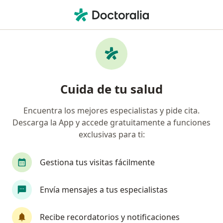
Men
Ginecólogo • Tuluá, Valle del Cauca
Filtros
Seguro
Mapa
Ginecólogos en Tuluá
Cuida de tu salud
Encuentra los mejores especialistas y pide cita.
¿Cuál es tu compañía aseguradora?
Descarga la App y accede gratuitamente a funciones
Coomeva Medicina Prepagada S.A.
exclusivas para ti:
Gestiona tus visitas fácilmente
Envía mensajes a tus especialistas
Recibe recordatorios y notificaciones