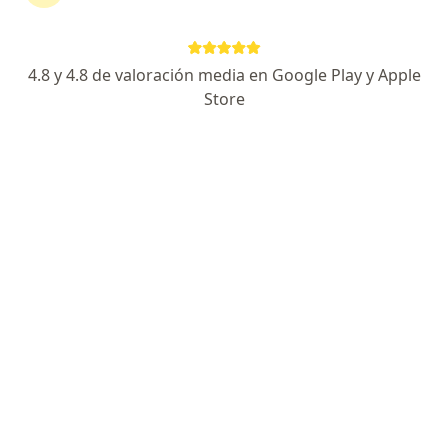
S.A. en Cartagena
Ver más (3)
Más en esta categoría: Especialistas de Colm
4.8 y 4.8 de valoración media en Google Play y Apple
Store
Página De Inicio
Cartagena
Colmedica Medicina Prepagada S.a.