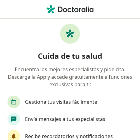
Men
Colmedica Medicina Prepagada S A • Cartagena, Bolívar
Búsquedas relacionadas
Especialistas de Colmedica Medicina Prepagada
S.A.
Cuida de tu salud
Ortopedistas y traumatólogos de Colmedica
Medicina Prepagada S.A. en Cartagena
Encuentra los mejores especialistas y pide cita.
Pediatras de Colmedica Medicina Prepagada S.A.
Descarga la App y accede gratuitamente a funciones
en Cartagena
exclusivas para ti:
Cirujanos generales de Colmedica Medicina
Gestiona tus visitas fácilmente
Prepagada S.A. en Cartagena
Oftalmólogos de Colmedica Medicina Prepagada
Envía mensajes a tus especialistas
S.A. en Cartagena
Ginecólogos de Colmedica Medicina Prepagada
Recibe recordatorios y notificaciones