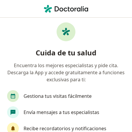
Men
Urólogo • Cartagena, Bolívar
Filtros
Seguro:
Colmedica Medicina P
Urólogos recomendados de Colmedica
Cuida de tu salud
Medicina Prepagada S.A. en Cartagena
Encuentra los mejores especialistas y pide cita.
Descarga la App y accede gratuitamente a funciones
exclusivas para ti:
Gestiona tus visitas fácilmente
Envía mensajes a tus especialistas
Dr. Jorge Lambis Ricardo
·
Ver más
Urólogo, Sexólogo
Recibe recordatorios y notificaciones
507 opiniones