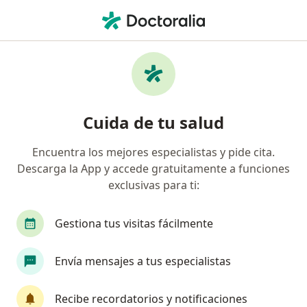
Men
Cirujano De Cabeza Y Cuello • Medellín, Antioquia
Filtros
Seguro
Mapa
Cirujanos de cabeza y cuello en Medellín
Cuida de tu salud
Encuentra los mejores especialistas y pide cita.
¿Cuál es tu compañía aseguradora?
Descarga la App y accede gratuitamente a funciones
exclusivas para ti:
Gestiona tus visitas fácilmente
Envía mensajes a tus especialistas
Recibe recordatorios y notificaciones
Dr. Julio Andrés Valencia Ferro