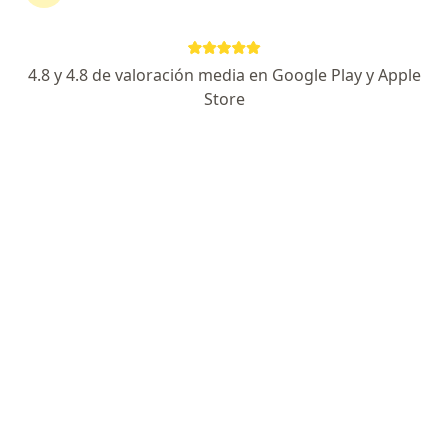
·
Ver más
Cirujano de cabeza y cuello, Cirujano general
56 opiniones
4.8 y 4.8 de valoración media en Google Play y Apple
Dirección
En línea
Store
Hospital Pablo Tobon Uribe-Torre B Consultorio154 Calle 78b No.69-240, Medellín
•
Mapa
Consultorio Dr. Julio Valencia - Cirugía de cabeza y cuello- Hospital Pablo Tobon Uribe
Biopsia de tiroides y masas en cuello
$ 310.000
Este especialista no ofrece reserva de cita en línea en esta dirección.
Solicita una cita