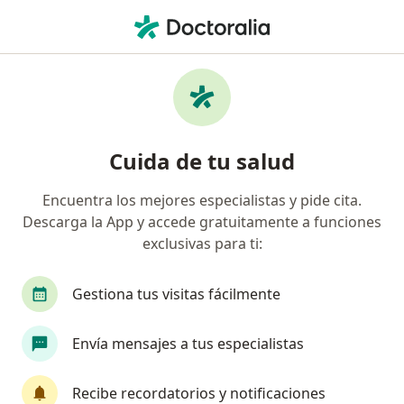
Men
Internista
Filtros
Seguro
Mapa
Internistas
Cuida de tu salud
Encuentra los mejores especialistas y pide cita.
Elige la ciudad en la que buscas al especialista
Descarga la App y accede gratuitamente a funciones
Bogotá
Medellín
Cali
Barranquilla
exclusivas para ti:
Gestiona tus visitas fácilmente
Envía mensajes a tus especialistas
Recibe recordatorios y notificaciones