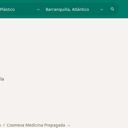
dad, enfermedad o nombre
p. ej. Bogotá
la
des más tratadas
a
Coomeva Medicina Prepagada
Cambiar de ciudad