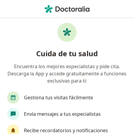
Men
Cirujano Plástico • Villavicencio, Meta
Filtros
Seguro:
Municipio De Cajicá
Cirujanos plásticos recomendados de
Cuida de tu salud
Municipio De Cajicá en Villavicencio
Encuentra los mejores especialistas y pide cita.
Descarga la App y accede gratuitamente a funciones
exclusivas para ti:
Gestiona tus visitas fácilmente
Envía mensajes a tus especialistas
Dr. Ricardo Ahumada
·
Ver más
Cirujano plástico
Recibe recordatorios y notificaciones
7 opiniones