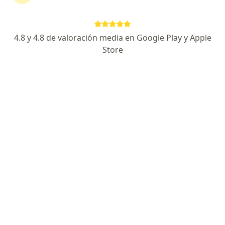
Franco Pareja - Casa del Niño
·
Cirugía vascular, Cirugía pediátrica, Alergología pediátrica
Ver más
4.8 y 4.8 de valoración media en Google Play y Apple
22 opiniones
Store
Tv. 36 #36 33, Cartagena
•
Mapa
Ningún profesional de este centro tiene citas disponibles
Mostrar perfil
John Carlos Rosales lora