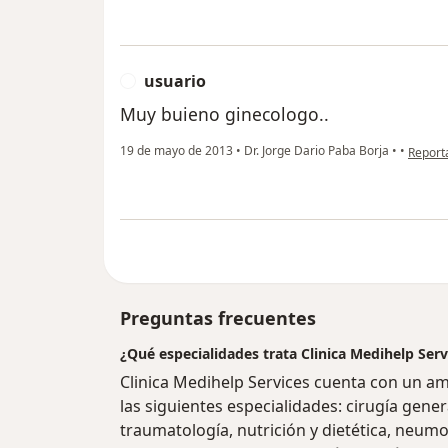
usuario
U
Muy buieno ginecologo..
en opin
19 de mayo de 2013
•
Dr. Jorge Dario Paba Borja
•
•
Report
Preguntas frecuentes
¿Qué especialidades trata Clinica Medihelp Ser
Clinica Medihelp Services cuenta con un a
las siguientes especialidades: cirugía gener
traumatología, nutrición y dietética, neumo