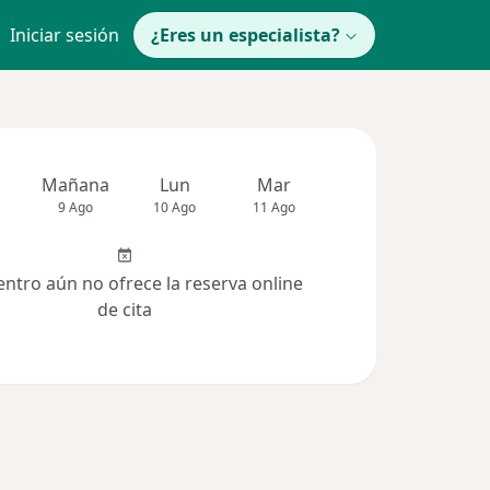
Iniciar sesión
¿Eres un especialista?
Mañana
Lun
Mar
Mié
Jue
9 Ago
10 Ago
11 Ago
12 Ago
13 Ag
entro aún no ofrece la reserva online
de cita