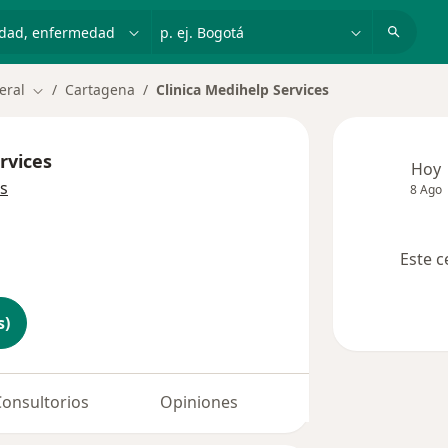
dad, enfermedad o nombre
p. ej. Bogotá
eral
Cartagena
Clinica Medihelp Services
Cambiar de ciudad
rvices
Hoy
s
8 Ago
Este c
s)
Consultorios
Opiniones