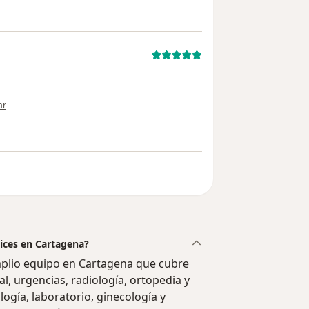
ión del usuario usuario
ar
vices en Cartagena?
mplio equipo en Cartagena que cubre
al, urgencias, radiología, ortopedia y
logía, laboratorio, ginecología y