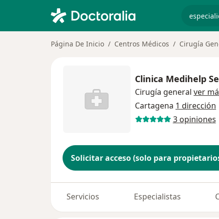
especiali
Página De Inicio
Centros Médicos
Cirugía Gen
Clinica Medihelp Se
Cirugía general
ver má
Cartagena
1 dirección
3 opiniones
Solicitar acceso (solo para propietario
Servicios
Especialistas