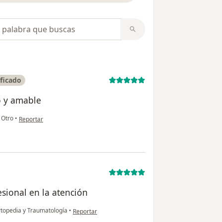
opiniones
ficado
o y amable
en opinión del usuario Ana E segovia
Otro
•
Reportar
esional en la atención
en opinión del usuario PGZ
rtopedia y Traumatología
•
Reportar