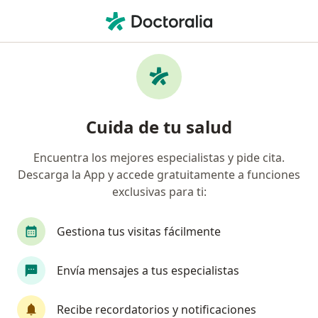
Men
Cirugía Vascular • Pereira, Risaralda
Filtros
• 1
Seguro
Mapa
Centros médicos de cirugía vascular en
Cuida de tu salud
Pereira
Encuentra los mejores especialistas y pide cita.
Descarga la App y accede gratuitamente a funciones
¿Cuál es tu compañía aseguradora?
exclusivas para ti:
Gestiona tus visitas fácilmente
Envía mensajes a tus especialistas
Recibe recordatorios y notificaciones