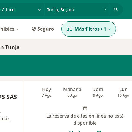
dad, enfermedad o nombre
p. ej. Bogotá
nibles
Seguro
Más filtros
•
1
en Tunja
Hoy
Mañana
Dom
Lun
S SAS
7 Ago
8 Ago
9 Ago
10 Ago
na
La reserva de citas en línea no está
 más
disponible