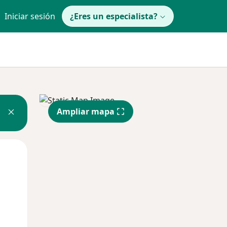
Iniciar sesión
¿Eres un especialista?
Ampliar mapa
Mar
Mié
Jue
11 Ago
12 Ago
13 Ago