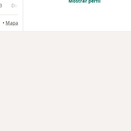
Mostrar perfil
3
Dirección 4
Dirección 5
Dirección 6
•
Mapa