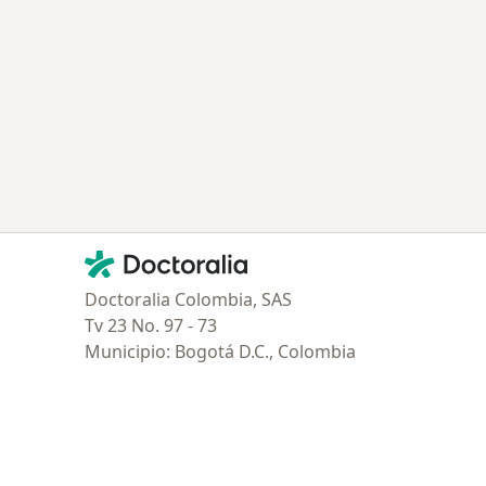
Contacto
Doctoralia - Página de inicio
Doctoralia Colombia, SAS
Tv 23 No. 97 - 73
Municipio: Bogotá D.C., Colombia