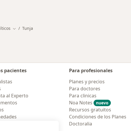
íticos
Tunja
Cambiar de ciudad
os pacientes
Para profesionales
listas
Planes y precios
s
Para doctores
ta al Experto
Para clinicas
amentos
Noa Notes
nuevo
os
Recursos gratuitos
medades
Condiciones de los Planes
tas Frecuentes
Doctoralia
ión para móvil