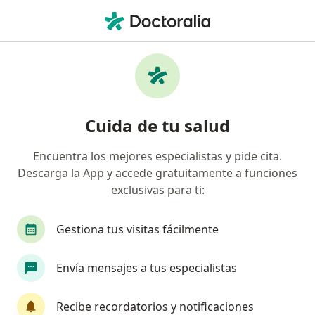
Men
Hematología • Manizales, Caldas
Filtros
• 1
Mapa
Centros médicos de hematología en
Cuida de tu salud
Manizales
Encuentra los mejores especialistas y pide cita.
Descarga la App y accede gratuitamente a funciones
exclusivas para ti:
Gestiona tus visitas fácilmente
Envía mensajes a tus especialistas
Hospital Departamental Santa Sofia
·
Ver más
Hematología, Cardiología, Laboratorio
Recibe recordatorios y notificaciones