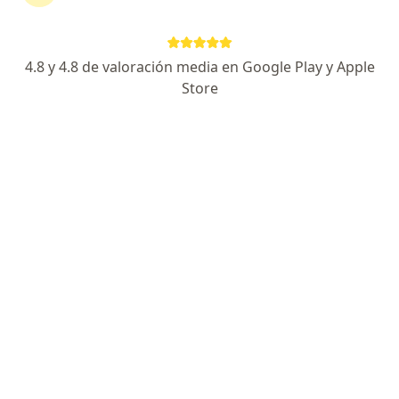
Salida a Chinchina, Manizales
•
Mapa
Ningún profesional de este centro tiene citas disponibles
4.8 y 4.8 de valoración media en Google Play y Apple
Mostrar perfil
Store
Hospital Infantil de la Cruz Roja
·
Ver
Hematología, Laboratorio, Alergia, asma e inmunología
más
Cra. 23 # 49-30, Manizales
•
Mapa
Ningún profesional de este centro tiene citas disponibles