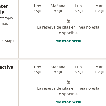
nter
Hoy
Mañana
Lun
Mar
la
8 Ago
9 Ago
10 Ago
11 Ago
oterapia,
 más
La reserva de citas en línea no está
disponible
otel Estelar, Armenia
•
Mapa
Mostrar perfil
activa
Hoy
Mañana
Lun
Mar
8 Ago
9 Ago
10 Ago
11 Ago
La reserva de citas en línea no está
disponible
Mostrar perfil