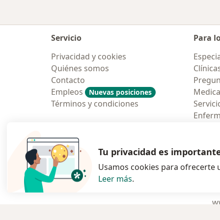
Servicio
Para l
Privacidad y cookies
Especia
Quiénes somos
Clínica
Contacto
Pregun
Empleos
Medic
Nuevas posiciones
Términos y condiciones
Servici
Enfer
Pregun
Aplicac
Tu privacidad es important
Usamos cookies para ofrecerte u
Leer más
.
se abre en una n
se abre 
s
Polska
,
Türkiye
,
España
,
ww