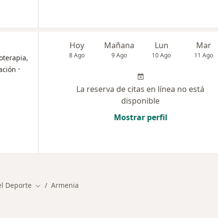
Hoy
Mañana
Lun
Mar
8 Ago
9 Ago
10 Ago
11 Ago
oterapia,
·
tación
La reserva de citas en línea no está
disponible
Mostrar perfil
l Deporte
Armenia
Cambiar de ciudad