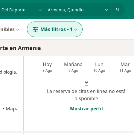
dad, enfermedad o nombre
p. ej. Bogotá
nibles
Más filtros
•
1
orte en Armenia
Hoy
Mañana
Lun
Mar
8 Ago
9 Ago
10 Ago
11 Ago
diología,
La reserva de citas en línea no está
disponible
o Comercial MOCAWA PLAZA, Armenia
•
Mapa
Mostrar perfil