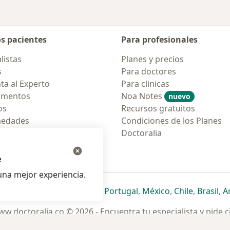
os pacientes
Para profesionales
listas
Planes y precios
s
Para doctores
ta al Experto
Para clinicas
amentos
Noa Notes
nuevo
os
Recursos gratuitos
medades
Condiciones de los Planes
tas Frecuentes
Doctoralia
ión para móvil
e
na mejor experiencia.
ueva pestaña
en una nueva pestaña
e abre en una nueva pestaña
se abre en una nueva pestaña
se abre en una nueva pestaña
se abre en una nueva pestaña
se abre en una nueva p
se abre en una
se abre e
se
Italia
,
Deutschland
,
Česko
,
Portugal
,
México
,
Chile
,
Brasil
,
A
w.doctoralia.co © 2026 - Encuentra tu especialista y pide c