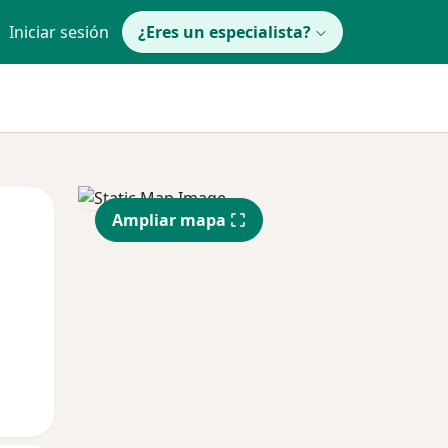
Iniciar sesión
¿Eres un especialista?
Mié
Jue
Vie
Ampliar mapa
12 Ago
13 Ago
14 Ago