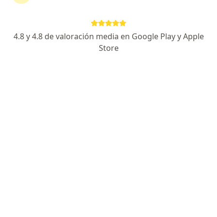
BI-MEDICAL IPS
·
Ver
Medicina domiciliaria, Medicina general, Enfermería
más
4.8 y 4.8 de valoración media en Google Play y Apple
47 opiniones
Store
Carrera 80b #31e-34, Cartagena
•
Mapa
Visita Medicina Domiciliaria
desde $ 120.000
Ningún profesional de este centro tiene citas disponibles
Mostrar perfil