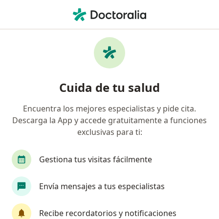
Men
Medicina Domiciliaria • Cartagena, Bolívar
Filtros
• 1
Seguro
Mapa
Centros médicos de medicina domiciliaria
Cuida de tu salud
en Cartagena
Encuentra los mejores especialistas y pide cita.
Descarga la App y accede gratuitamente a funciones
¿Cuál es tu compañía aseguradora?
exclusivas para ti:
Gestiona tus visitas fácilmente
Envía mensajes a tus especialistas
Recibe recordatorios y notificaciones