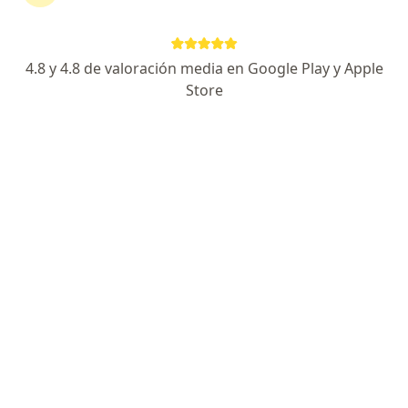
CRA 36 N. 34 -57, Villavicencio
•
Mapa
Ningún profesional de este centro tiene citas disponibles
4.8 y 4.8 de valoración media en Google Play y Apple
Store
Mostrar perfil
Clínica del Meta
·
Ver
Neumología, Cirugía oral y maxilofacial, Laboratorio
más
Cll. 33 # 36- 50 Barzal, Villavicencio
•
Mapa
Ningún profesional de este centro tiene citas disponibles