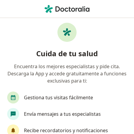
Men
Neumología • Villavicencio, Meta
Filtros
• 1
Mapa
Centros médicos de neumología en
Cuida de tu salud
Villavicencio
Encuentra los mejores especialistas y pide cita.
Descarga la App y accede gratuitamente a funciones
exclusivas para ti:
Gestiona tus visitas fácilmente
Envía mensajes a tus especialistas
Gastrokids S.A.S
Neumología, Alergia, asma e inmunología, Gastroenterología
Recibe recordatorios y notificaciones
·
Ver más