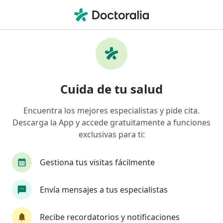
Men
Neurocirugía • Pereira, Risaralda
Filtros
• 1
Seguro
Mapa
Centros médicos de neurocirugía en Pereira
Cuida de tu salud
Encuentra los mejores especialistas y pide cita.
¿Cuál es tu compañía aseguradora?
Descarga la App y accede gratuitamente a funciones
exclusivas para ti:
Gestiona tus visitas fácilmente
Envía mensajes a tus especialistas
Recibe recordatorios y notificaciones
Clinica Los Rosales