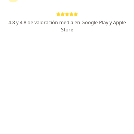
4.8 y 4.8 de valoración media en Google Play y Apple
No hemos encontrado ningún optometría
Store
en Bucaramanga, Santander
Cambia tu localización o busca especialistas de todo
el país que ofrezcan consultas online.
Cambiar mi localización
Buscar consultas online