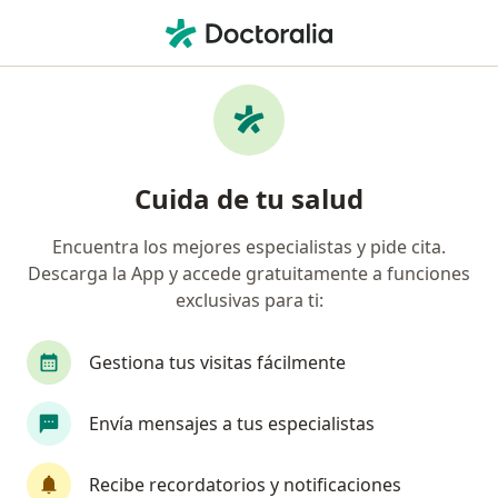
Men
Optometría • Bucaramanga, Santander
Página De Inicio
Centros Médicos
Optometría
Cambiar de
Bucaramanga
Cuida de tu salud
Encuentra los mejores especialistas y pide cita.
Descarga la App y accede gratuitamente a funciones
exclusivas para ti:
Gestiona tus visitas fácilmente
Envía mensajes a tus especialistas
Recibe recordatorios y notificaciones